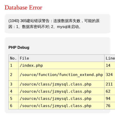
Database Error
(1040) 365建站错误警告：连接数据库失败，可能的原
因：1、数据库密码不对; 2、mysql未启动。
PHP Debug
No.
File
Line
1
/index.php
14
2
/source/function/function_extend.php
324
3
/source/class/jzmysql.class.php
211
4
/source/class/jzmysql.class.php
62
5
/source/class/jzmysql.class.php
94
6
/source/class/jzmysql.class.php
76