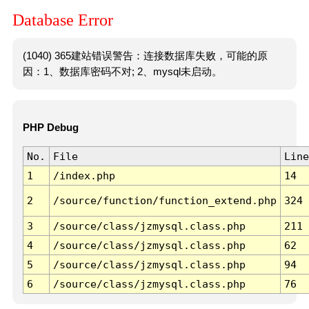
Database Error
(1040) 365建站错误警告：连接数据库失败，可能的原
因：1、数据库密码不对; 2、mysql未启动。
PHP Debug
No.
File
Line
1
/index.php
14
2
/source/function/function_extend.php
324
3
/source/class/jzmysql.class.php
211
4
/source/class/jzmysql.class.php
62
5
/source/class/jzmysql.class.php
94
6
/source/class/jzmysql.class.php
76