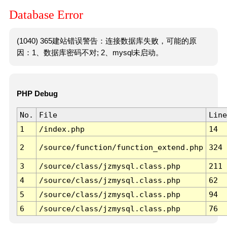
Database Error
(1040) 365建站错误警告：连接数据库失败，可能的原
因：1、数据库密码不对; 2、mysql未启动。
PHP Debug
No.
File
Line
1
/index.php
14
2
/source/function/function_extend.php
324
3
/source/class/jzmysql.class.php
211
4
/source/class/jzmysql.class.php
62
5
/source/class/jzmysql.class.php
94
6
/source/class/jzmysql.class.php
76