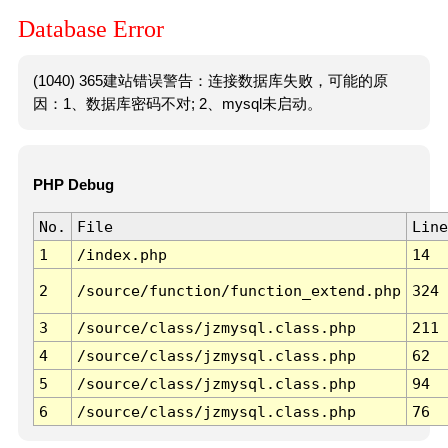
Database Error
(1040) 365建站错误警告：连接数据库失败，可能的原
因：1、数据库密码不对; 2、mysql未启动。
PHP Debug
No.
File
Line
1
/index.php
14
2
/source/function/function_extend.php
324
3
/source/class/jzmysql.class.php
211
4
/source/class/jzmysql.class.php
62
5
/source/class/jzmysql.class.php
94
6
/source/class/jzmysql.class.php
76