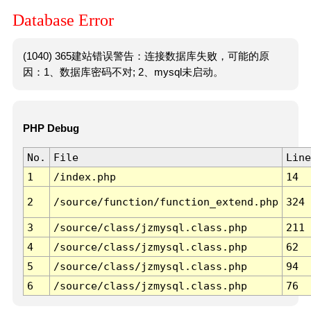
Database Error
(1040) 365建站错误警告：连接数据库失败，可能的原
因：1、数据库密码不对; 2、mysql未启动。
PHP Debug
No.
File
Line
1
/index.php
14
2
/source/function/function_extend.php
324
3
/source/class/jzmysql.class.php
211
4
/source/class/jzmysql.class.php
62
5
/source/class/jzmysql.class.php
94
6
/source/class/jzmysql.class.php
76