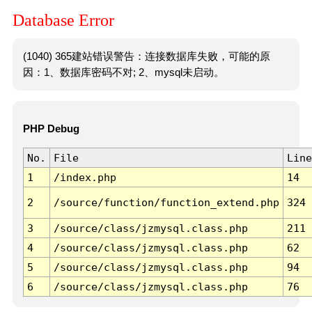
Database Error
(1040) 365建站错误警告：连接数据库失败，可能的原
因：1、数据库密码不对; 2、mysql未启动。
PHP Debug
No.
File
Line
1
/index.php
14
2
/source/function/function_extend.php
324
3
/source/class/jzmysql.class.php
211
4
/source/class/jzmysql.class.php
62
5
/source/class/jzmysql.class.php
94
6
/source/class/jzmysql.class.php
76