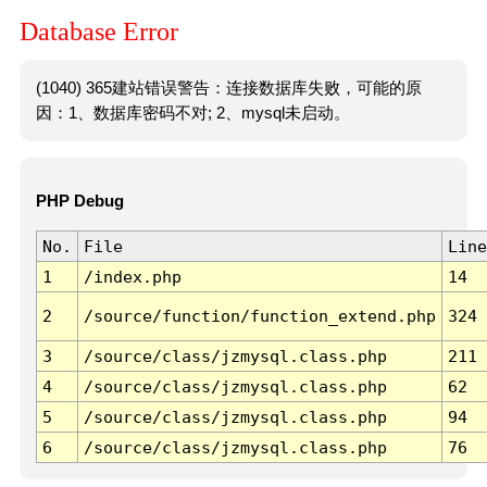
Database Error
(1040) 365建站错误警告：连接数据库失败，可能的原
因：1、数据库密码不对; 2、mysql未启动。
PHP Debug
No.
File
Line
1
/index.php
14
2
/source/function/function_extend.php
324
3
/source/class/jzmysql.class.php
211
4
/source/class/jzmysql.class.php
62
5
/source/class/jzmysql.class.php
94
6
/source/class/jzmysql.class.php
76