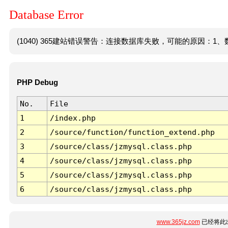
Database Error
(1040) 365建站错误警告：连接数据库失败，可能的原因：1、数
PHP Debug
No.
File
1
/index.php
2
/source/function/function_extend.php
3
/source/class/jzmysql.class.php
4
/source/class/jzmysql.class.php
5
/source/class/jzmysql.class.php
6
/source/class/jzmysql.class.php
www.365jz.com
已经将此