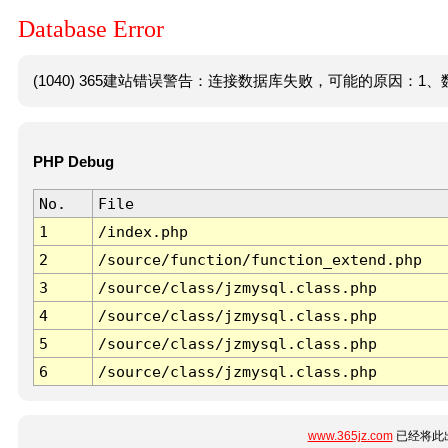
Database Error
(1040) 365建站错误警告：连接数据库失败，可能的原因：1、数
PHP Debug
No.
File
1
/index.php
2
/source/function/function_extend.php
3
/source/class/jzmysql.class.php
4
/source/class/jzmysql.class.php
5
/source/class/jzmysql.class.php
6
/source/class/jzmysql.class.php
www.365jz.com
已经将此