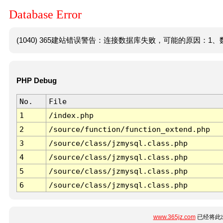
Database Error
(1040) 365建站错误警告：连接数据库失败，可能的原因：1、数
PHP Debug
No.
File
1
/index.php
2
/source/function/function_extend.php
3
/source/class/jzmysql.class.php
4
/source/class/jzmysql.class.php
5
/source/class/jzmysql.class.php
6
/source/class/jzmysql.class.php
www.365jz.com
已经将此