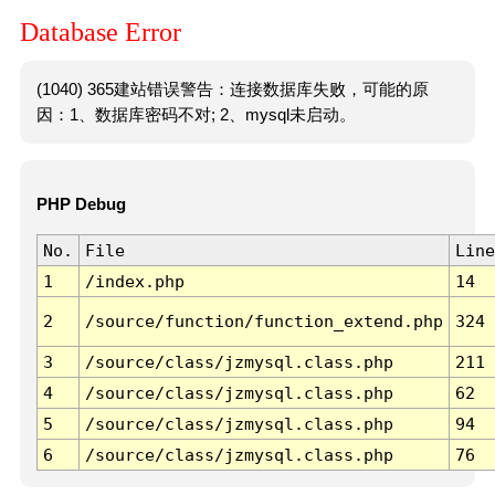
Database Error
(1040) 365建站错误警告：连接数据库失败，可能的原
因：1、数据库密码不对; 2、mysql未启动。
PHP Debug
No.
File
Line
1
/index.php
14
2
/source/function/function_extend.php
324
3
/source/class/jzmysql.class.php
211
4
/source/class/jzmysql.class.php
62
5
/source/class/jzmysql.class.php
94
6
/source/class/jzmysql.class.php
76