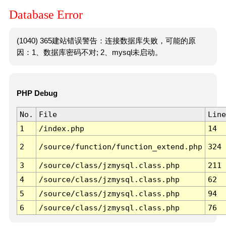
Database Error
(1040) 365建站错误警告：连接数据库失败，可能的原
因：1、数据库密码不对; 2、mysql未启动。
PHP Debug
No.
File
Line
1
/index.php
14
2
/source/function/function_extend.php
324
3
/source/class/jzmysql.class.php
211
4
/source/class/jzmysql.class.php
62
5
/source/class/jzmysql.class.php
94
6
/source/class/jzmysql.class.php
76