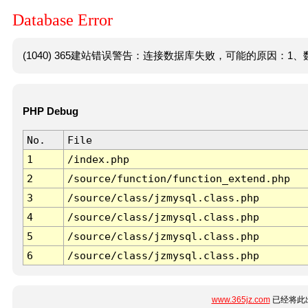
Database Error
(1040) 365建站错误警告：连接数据库失败，可能的原因：1、数
PHP Debug
No.
File
1
/index.php
2
/source/function/function_extend.php
3
/source/class/jzmysql.class.php
4
/source/class/jzmysql.class.php
5
/source/class/jzmysql.class.php
6
/source/class/jzmysql.class.php
www.365jz.com
已经将此