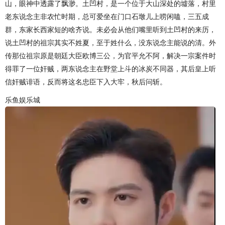
山，眼神中透露了飘渺。土凹村，是一个位于大山深处的墟落，村里
老东说念主非农忙时期，总可爱坐在门口石墩儿上唠闲嗑，三五成
群，东家长西家短的啥齐说。未必会从他们嘴里听到土凹村的来历，
说土凹村的祖宗其实不姓夏，至于姓什么，没东说念主能说的清。外
传那位祖宗原是朝廷大臣欧博三公，为官平允不阿，解决一宗案件时
得罪了一位奸贼，两东说念主在野堂上斗的冰炭不同器，其后皇上听
信奸贼诽语，反而将这名忠臣下入大牢，秋后问斩。
乐鱼娱乐城