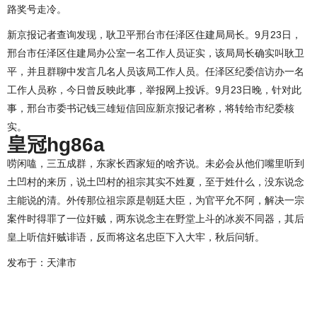
路奖号走冷。
新京报记者查询发现，耿卫平邢台市任泽区住建局局长。9月23日，
邢台市任泽区住建局办公室一名工作人员证实，该局局长确实叫耿卫
平，并且群聊中发言几名人员该局工作人员。任泽区纪委信访办一名
工作人员称，今日曾反映此事，举报网上投诉。9月23日晚，针对此
事，邢台市委书记钱三雄短信回应新京报记者称，将转给市纪委核
实。
皇冠hg86a
唠闲嗑，三五成群，东家长西家短的啥齐说。未必会从他们嘴里听到
土凹村的来历，说土凹村的祖宗其实不姓夏，至于姓什么，没东说念
主能说的清。外传那位祖宗原是朝廷大臣，为官平允不阿，解决一宗
案件时得罪了一位奸贼，两东说念主在野堂上斗的冰炭不同器，其后
皇上听信奸贼诽语，反而将这名忠臣下入大牢，秋后问斩。
发布于：天津市