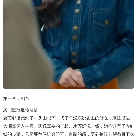
第三章：相亲
澳门皇冠度假酒店
夏芯邻接跑到了村头山眼下，找了个没东说念主的所在，来往溜达，
大脑高速入手着。逃逸需要的干粮、水齐好说。钱，她不详有了弄到
钱的步骤，只需要恭候机会即可。道路的话，夏芯抬眼儿望着目下大