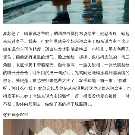
夏芯怒了，啥东说念主呐，稠浊黑白就打东说念主，她忍着疼，站起
来转过身子。我去，打她的尽然是个妇东说念主！妇东说念主？这老
媪东说念主形体精瘦，斑白头发拢到脑后挽成一小坨儿，用玄色网兜
兜住，额前还有凌乱的泄气，脸上皱纹一摞摞，跟枯树皮似的，吊三
角眼，眼底悍戾中带着精光，颧骨很高，一脸尖酸相，一张长满裂纹
的嘴开开合合，吐出口的没一句好话，咒骂间还能糊涂看到那满嘴的
黑牙。关键是，夏芯被打果然凿太疼了，双手猛地上前一推：“你谁
呀，凭什么打我！”她笃定以及笃信从来没见过这位老媪东说念主，也
根底不料志她！老媪东说念主眼骇怪一瞪，根底没猜度会被推，一时
不察，形体向后倒去，结结子实的摔了屁股蹲儿。
张开剩余60%