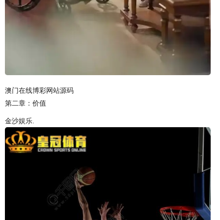
澳门在线博彩网站源码
第二章：价值
金沙娱乐.