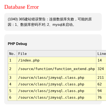
Database Error
(1040) 365建站错误警告：连接数据库失败，可能的原
因：1、数据库密码不对; 2、mysql未启动。
PHP Debug
No.
File
Line
1
/index.php
14
2
/source/function/function_extend.php
324
3
/source/class/jzmysql.class.php
211
4
/source/class/jzmysql.class.php
62
5
/source/class/jzmysql.class.php
94
6
/source/class/jzmysql.class.php
76