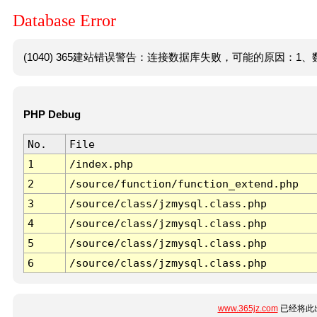
Database Error
(1040) 365建站错误警告：连接数据库失败，可能的原因：1、数
PHP Debug
No.
File
1
/index.php
2
/source/function/function_extend.php
3
/source/class/jzmysql.class.php
4
/source/class/jzmysql.class.php
5
/source/class/jzmysql.class.php
6
/source/class/jzmysql.class.php
www.365jz.com
已经将此