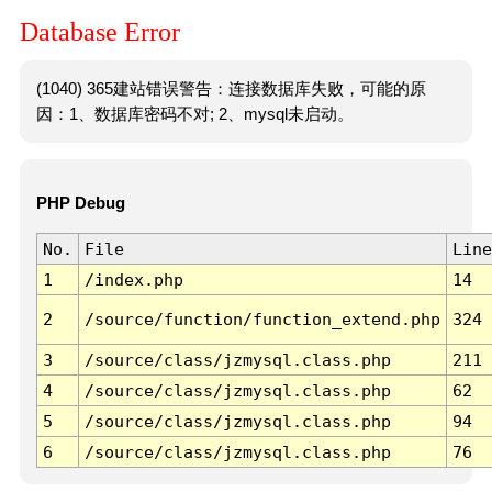
Database Error
(1040) 365建站错误警告：连接数据库失败，可能的原
因：1、数据库密码不对; 2、mysql未启动。
PHP Debug
No.
File
Line
1
/index.php
14
2
/source/function/function_extend.php
324
3
/source/class/jzmysql.class.php
211
4
/source/class/jzmysql.class.php
62
5
/source/class/jzmysql.class.php
94
6
/source/class/jzmysql.class.php
76