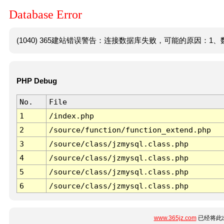
Database Error
(1040) 365建站错误警告：连接数据库失败，可能的原因：1、数
PHP Debug
No.
File
1
/index.php
2
/source/function/function_extend.php
3
/source/class/jzmysql.class.php
4
/source/class/jzmysql.class.php
5
/source/class/jzmysql.class.php
6
/source/class/jzmysql.class.php
www.365jz.com
已经将此